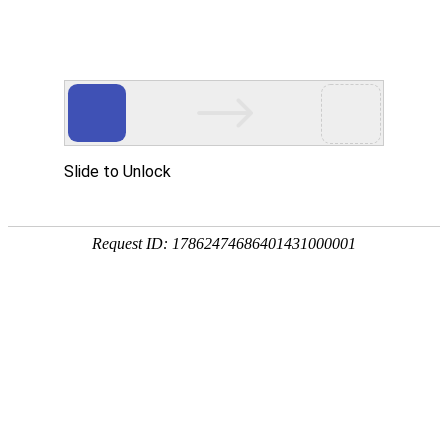
平潭茂誉信息科技有限公司
创新科技 引
领未来
平潭茂誉信息科技有限公
司致力于为企业提供创新
的信息技术解决方案，以
专业的技术能力和优质的
服务，助力企业数字化转
型。